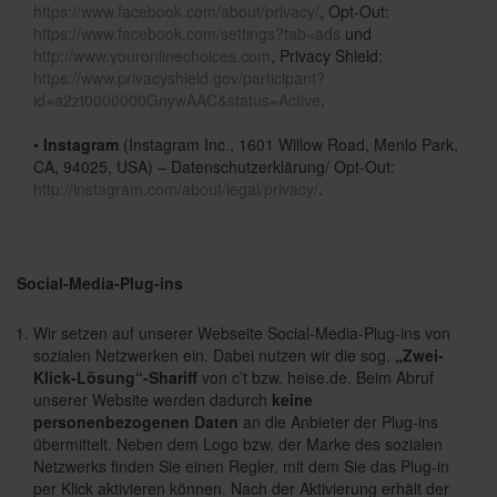
https://www.facebook.com/about/privacy/
, Opt-Out:
https://www.facebook.com/settings?tab=ads
und
http://www.youronlinechoices.com
, Privacy Shield:
https://www.privacyshield.gov/participant?
id=a2zt0000000GnywAAC&status=Active
.
•
Instagram
(Instagram Inc., 1601 Willow Road, Menlo Park,
CA, 94025, USA) – Datenschutzerklärung/ Opt-Out:
http://instagram.com/about/legal/privacy/
.
Social-Media-Plug-ins
Wir setzen auf unserer Webseite Social-Media-Plug-ins von
sozialen Netzwerken ein. Dabei nutzen wir die sog.
„Zwei-
Klick-Lösung“-Shariff
von c’t bzw. heise.de. Beim Abruf
unserer Website werden dadurch
keine
personenbezogenen Daten
an die Anbieter der Plug-ins
übermittelt. Neben dem Logo bzw. der Marke des sozialen
Netzwerks finden Sie einen Regler, mit dem Sie das Plug-in
per Klick aktivieren können. Nach der Aktivierung erhält der