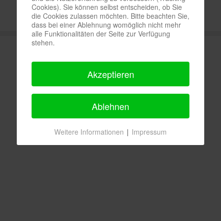
Cookies). Sie können selbst entscheiden, ob Sie
die Cookies zulassen möchten. Bitte beachten Sie,
dass bei einer Ablehnung womöglich nicht mehr
alle Funktionalitäten der Seite zur Verfügung
stehen.
Akzeptieren
Ablehnen
Weitere Informationen
|
Impressum