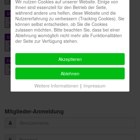
Wir nutzen Cookies auf unserer Website. Einige von
ihnen sind essenziell für den Betrieb der Seite,
während andere uns helfen, diese Website und die
Nutzererfahrung zu verbessern (Tracking Cookies). Sie
können selbst entscheiden, ob Sie die Cookies
zulassen möchten. Bitte beachten Sie, dass bei einer
Ablehnung womöglich nicht mehr alle Funktionalitäten
der Seite zur Verfügung stehen.
Akzeptieren
Ablehnen
Weitere Informationen
|
Impressum
Mitglieder-Anmeldung